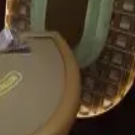
 independen. Teknologi ini memastikan bahwa setiap
ua pemain memiliki peluang yang sama untuk menang,
keamanan berlapis
sehingga tidak mudah diakses oleh
e yang aman dan cepat, memberikan rasa nyaman bagi
 CUANTOTO berhasil membangun reputasi sebagai
situs
terbaik untuk menikmati permainan dengan tenang dan