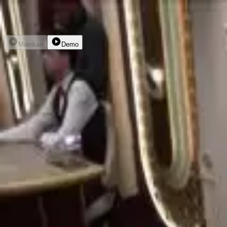
Daftar
Masuk
Mainkan
Demo
Casino Hold'em Italia
evolutiongaming
kembali
CUANTOTO Lisensi Resmi 
CUANTOTO
hadir sebagai salah satu platform togel
Dalam dunia perjudian online yang semakin berkembang
membuktikan bahwa operasionalnya diawasi oleh lemb
Lisensi internasional yang dimiliki CUANTOTO juga me
mekanisme permainan yang adil, semuanya dirancang 
bagi pemain yang mengutamakan transparansi dan kea