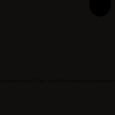
ubungi kami di Live Chat untuk Membantu anda selanjut