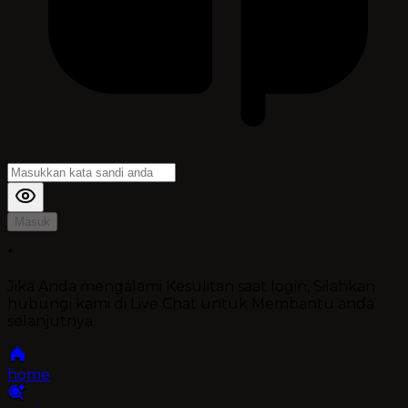
Masuk
*
Jika Anda mengalami Kesulitan saat login, Silahkan
hubungi kami di Live Chat untuk Membantu anda
selanjutnya
home