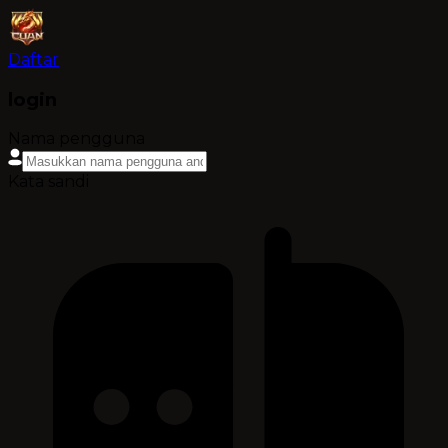
Daftar
login
Nama pengguna
Kata sandi