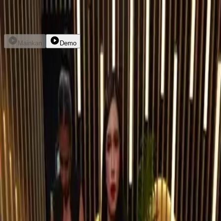
Daftar
Masuk
Mainkan
Demo
Dynasty Classic Blackjack 5
evolutiongaming
kembali
CUANTOTO Lisensi
Resmi Internasional
Jaminan Keamanan
Bermain Anda
CUANTOTO
hadir sebagai salah satu platform togel
online yang mengedepankan keamanan dan
kenyamanan pemain melalui dukungan lisensi resmi
internasional. Dalam dunia perjudian online yang