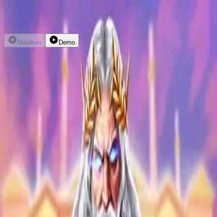
Daftar
Masuk
Mainkan
Demo
Gates of Olympus
pragmatic
kembali
CUANTOTO Lisensi
Resmi Internasional
Jaminan Keamanan
Bermain Anda
CUANTOTO
hadir sebagai salah satu platform togel
online yang mengedepankan keamanan dan
kenyamanan pemain melalui dukungan lisensi resmi
internasional. Dalam dunia perjudian online yang