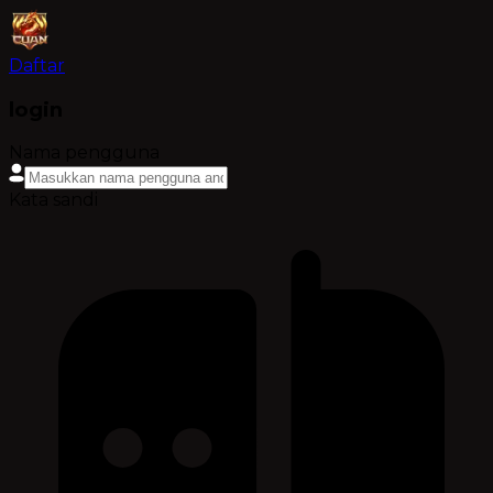
Daftar
login
Nama pengguna
Kata sandi