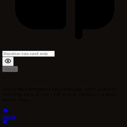
Masuk
*
Jika Anda mengalami Kesulitan saat login, Silahkan
hubungi kami di Live Chat untuk Membantu anda
selanjutnya
home