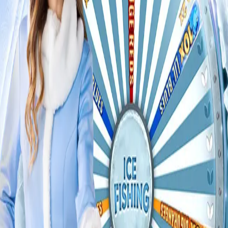
semakin berkembang, legalitas menjadi faktor
penting yang tidak boleh diabaikan. Dengan adanya
lisensi yang sah, CUANTOTO membuktikan bahwa
operasionalnya diawasi oleh lembaga terpercaya
sehingga pemain dapat menikmati permainan tanpa
rasa khawatir.
Lisensi internasional yang dimiliki CUANTOTO juga
menjadi bukti bahwa sistem yang digunakan telah
memenuhi standar global. Mulai dari
sistem enkripsi
data hingga mekanisme permainan yang adil,
semuanya dirancang untuk melindungi pengguna
dari potensi kecurangan. Hal ini menjadikan
CUANTOTO sebagai pilihan tepat bagi pemain yang
mengutamakan transparansi dan keamanan dalam
bermain togel online.
Selain itu, CUANTOTO juga menerapkan teknologi
Random Number Generator
(RNG) yang telah diuji
secara independen. Teknologi ini memastikan bahwa