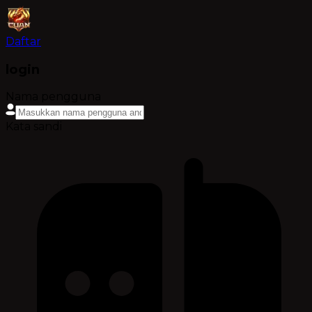
Daftar
login
Nama pengguna
Kata sandi