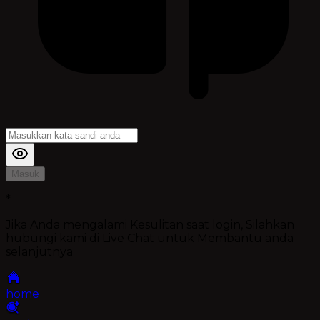
Masuk
*
Jika Anda mengalami Kesulitan saat login, Silahkan
hubungi kami di Live Chat untuk Membantu anda
selanjutnya
home