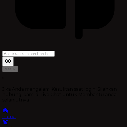
Masuk
*
Jika Anda mengalami Kesulitan saat login, Silahkan
hubungi kami di Live Chat untuk Membantu anda
selanjutnya
home