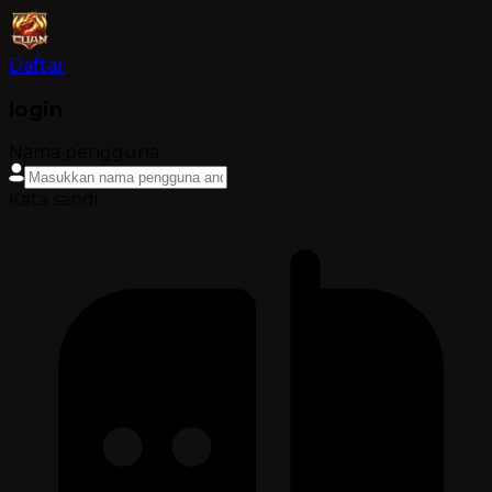
Daftar
login
Nama pengguna
Kata sandi