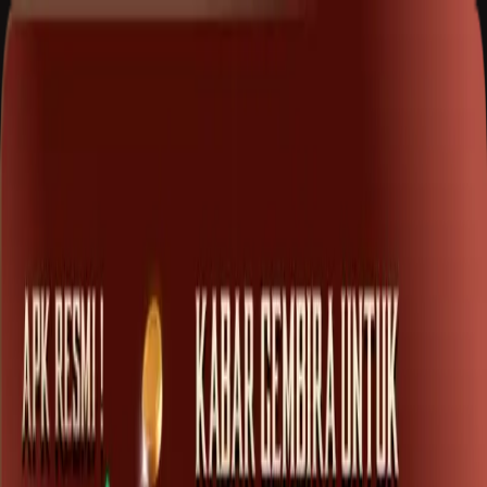
Daftar
Masuk
kembali
Detail Promosi
BONUS KHUSUS MEMBER PENGGUNA APK!
Bonus ini berlaku hanya untuk member yang
bermain menggunakan APK resmi dari LXGROUP!
Maksimal Bonus yang diberikan Rp 5.000 Secara
cuma-cuma dengan Syarat dan ketentuan sesuai
dibawah ini
SYARAT & KETENTUAN :
1. Download APK & login via APK
2. Lakukan Deposit dengan Minimal Rp 20.000
3. Mainkan saldo deposit anda!