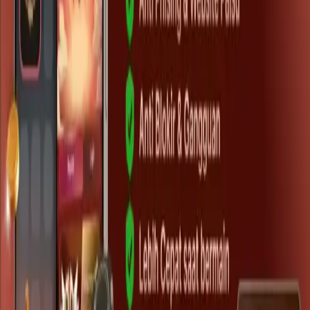
Selain itu, CUANTOTO juga menerapkan teknologi
Random Number Generator
(RNG) yang telah diuji
secara independen. Teknologi ini memastikan bahwa
setiap hasil permainan benar-benar acak dan tidak
dapat dimanipulasi oleh pihak mana pun. Dengan
demikian, semua pemain memiliki peluang yang sama
untuk menang, menciptakan pengalaman bermain
yang fair dan profesional.
Keamanan data pribadi juga menjadi prioritas utama
di CUANTOTO. Informasi pengguna dijaga dengan
sistem
keamanan berlapis
sehingga tidak mudah
diakses oleh pihak tidak bertanggung jawab. Proses
transaksi seperti deposit dan withdraw pun dilakukan
dengan metode yang aman dan cepat, memberikan
rasa nyaman bagi pemain dalam mengelola
keuangan mereka.
Dengan kombinasi lisensi resmi internasional, sistem