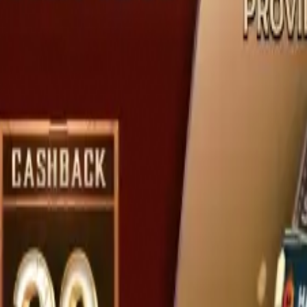
k adalah
Rp200.000 per minggu
.
 Game (Spadegaming, Habanero, SBO, Pragmatic, da
inggu
setiap minggunya.
ul 19.00 WIB)
.
menu Kotak Hadiah
.
ithdraw)
atau digunakan kembali untuk bermain.
beritahuan sebelumnya.
final dan tidak dapat diganggu gugat
.
shback Hunter
.
 Bet
atau
Cashback Hunter
,
saldo akan hangus
dan a
de pembagian yang ditentukan dan paling lambat 7 hari
idak menerima bonus, artinya jumlah kekalahan
belum
ainkan, bukan dari nominal deposit
.