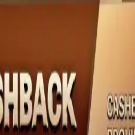
ia
LXGROUP!
 10%
ck 15%
0%