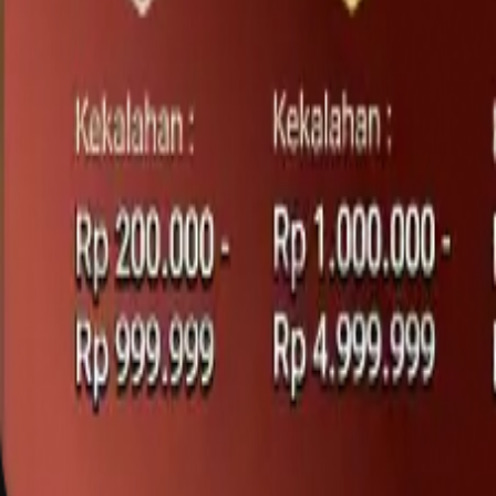
hasil permainan benar-benar acak dan tidak dapat di
menciptakan pengalaman bermain yang fair dan profes
Keamanan data pribadi juga menjadi prioritas utama 
pihak tidak bertanggung jawab. Proses transaksi sep
pemain dalam mengelola keuangan mereka.
Dengan kombinasi lisensi resmi internasional, sistem
togel terpercaya
. Bagi para pemain yang mencari pla
penuh kepercayaan.
Lihat Semua
home
explore
promo