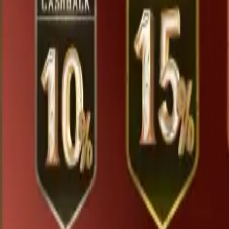
SALAM MANAGEMENT
LXGROUP~
CUANTOTO Lisensi Resmi 
CUANTOTO
hadir sebagai salah satu platform togel
Dalam dunia perjudian online yang semakin berkembang
membuktikan bahwa operasionalnya diawasi oleh lemb
Lisensi internasional yang dimiliki CUANTOTO juga me
mekanisme permainan yang adil, semuanya dirancang 
bagi pemain yang mengutamakan transparansi dan kea
Selain itu, CUANTOTO juga menerapkan teknologi
Ra