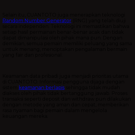
Selain itu, CUANTOTO juga menerapkan teknologi
Random Number Generator
(RNG) yang telah diuji
secara independen. Teknologi ini memastikan bahwa
setiap hasil permainan benar-benar acak dan tidak
dapat dimanipulasi oleh pihak mana pun. Dengan
demikian, semua pemain memiliki peluang yang sama
untuk menang, menciptakan pengalaman bermain
yang fair dan profesional.
Keamanan data pribadi juga menjadi prioritas utama
di CUANTOTO. Informasi pengguna dijaga dengan
sistem
keamanan berlapis
sehingga tidak mudah
diakses oleh pihak tidak bertanggung jawab. Proses
transaksi seperti deposit dan withdraw pun dilakukan
dengan metode yang aman dan cepat, memberikan
rasa nyaman bagi pemain dalam mengelola
keuangan mereka.