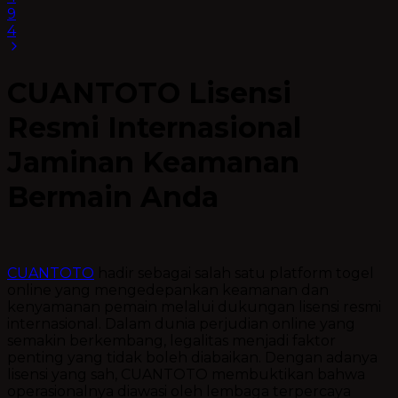
9
4
CUANTOTO Lisensi
Resmi Internasional
Jaminan Keamanan
Bermain Anda
CUANTOTO
hadir sebagai salah satu platform togel
online yang mengedepankan keamanan dan
kenyamanan pemain melalui dukungan lisensi resmi
internasional. Dalam dunia perjudian online yang
semakin berkembang, legalitas menjadi faktor
penting yang tidak boleh diabaikan. Dengan adanya
lisensi yang sah, CUANTOTO membuktikan bahwa
operasionalnya diawasi oleh lembaga terpercaya