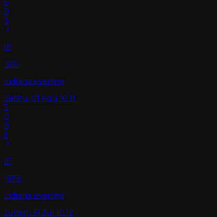
6
9
3
IE
1674
indiana evening
Sabtu, 01 Agu
10.11
5
0
8
5
IE
1673
indiana evening
Jumat, 31 Jul
10.12