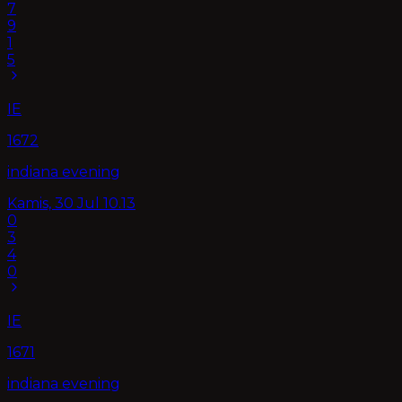
7
9
1
5
IE
1672
indiana evening
Kamis, 30 Jul
10.13
0
3
4
0
IE
1671
indiana evening