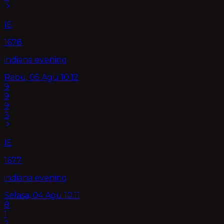
IE
1678
indiana evening
Rabu, 05 Agu
10.12
9
9
9
3
IE
1677
indiana evening
Selasa, 04 Agu
10.11
8
1
2