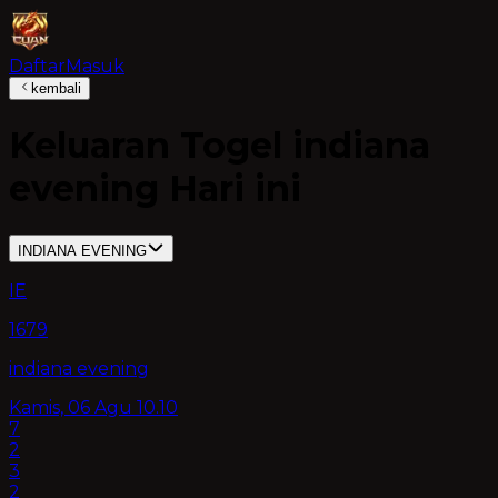
Daftar
Masuk
kembali
Keluaran Togel
indiana
evening
Hari ini
INDIANA EVENING
IE
1679
indiana evening
Kamis, 06 Agu
10.10
7
2
3
2