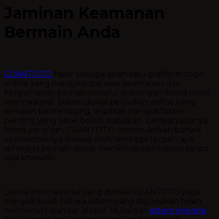
Jaminan Keamanan
Bermain Anda
CUANTOTO
hadir sebagai salah satu platform togel
online yang mengedepankan keamanan dan
kenyamanan pemain melalui dukungan lisensi resmi
internasional. Dalam dunia perjudian online yang
semakin berkembang, legalitas menjadi faktor
penting yang tidak boleh diabaikan. Dengan adanya
lisensi yang sah, CUANTOTO membuktikan bahwa
operasionalnya diawasi oleh lembaga terpercaya
sehingga pemain dapat menikmati permainan tanpa
rasa khawatir.
Lisensi internasional yang dimiliki CUANTOTO juga
menjadi bukti bahwa sistem yang digunakan telah
memenuhi standar global. Mulai dari
sistem enkripsi