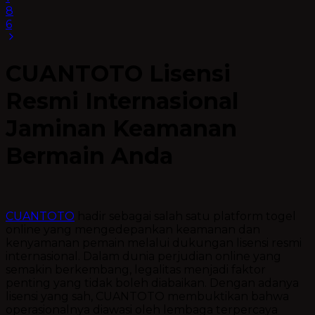
8
6
CUANTOTO Lisensi
Resmi Internasional
Jaminan Keamanan
Bermain Anda
CUANTOTO
hadir sebagai salah satu platform togel
online yang mengedepankan keamanan dan
kenyamanan pemain melalui dukungan lisensi resmi
internasional. Dalam dunia perjudian online yang
semakin berkembang, legalitas menjadi faktor
penting yang tidak boleh diabaikan. Dengan adanya
lisensi yang sah, CUANTOTO membuktikan bahwa
operasionalnya diawasi oleh lembaga terpercaya