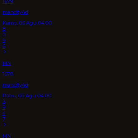
1679
mancity4d
Kamis, 06 Agu
04.00
8
0
9
6
MN
1678
mancity4d
Rabu, 05 Agu
04.00
3
9
4
7
MN