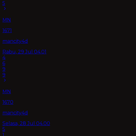
5
MN
1671
mancity4d
Rabu, 29 Jul
04.01
4
6
9
9
MN
1670
mancity4d
Selasa, 28 Jul
04.00
5
1