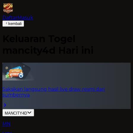
Daftar
Masuk
kembali
Keluaran Togel
mancity4d
Hari ini
Saksikan langsung hasil live draw resmi dari
sumbernya
MANCITY4D
MN