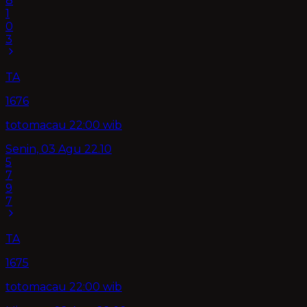
8
1
0
3
TA
1676
totomacau 22:00 wib
Senin, 03 Agu
22.10
5
7
9
7
TA
1675
totomacau 22:00 wib