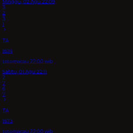
Minggu, 02 Agu
22.09
3
2
3
1
TA
1674
totomacau 22:00 wib
Sabtu, 01 Agu
22.11
2
7
6
7
TA
1673
totomacau 22:00 wib