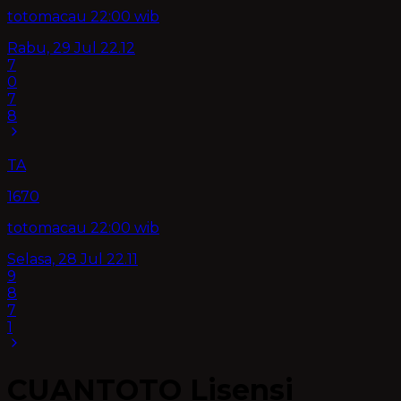
totomacau 22:00 wib
Rabu, 29 Jul
22.12
7
0
7
8
TA
1670
totomacau 22:00 wib
Selasa, 28 Jul
22.11
9
8
7
1
CUANTOTO Lisensi