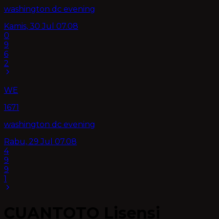
washington dc evening
Kamis, 30 Jul
07.08
0
9
6
2
WE
1671
washington dc evening
Rabu, 29 Jul
07.08
4
9
9
1
CUANTOTO Lisensi