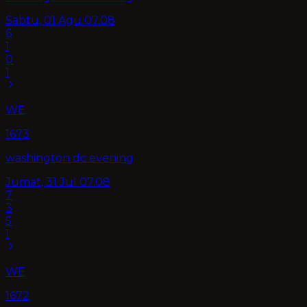
Sabtu, 01 Agu
07.08
6
1
0
1
WE
1673
washington dc evening
Jumat, 31 Jul
07.08
7
3
5
1
WE
1672