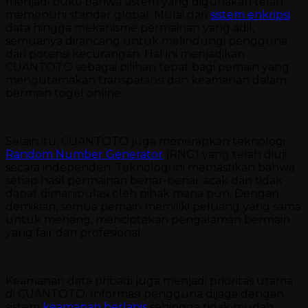
menjadi bukti bahwa sistem yang digunakan telah
memenuhi standar global. Mulai dari
sistem enkripsi
data hingga mekanisme permainan yang adil,
semuanya dirancang untuk melindungi pengguna
dari potensi kecurangan. Hal ini menjadikan
CUANTOTO sebagai pilihan tepat bagi pemain yang
mengutamakan transparansi dan keamanan dalam
bermain togel online.
Selain itu, CUANTOTO juga menerapkan teknologi
Random Number Generator
(RNG) yang telah diuji
secara independen. Teknologi ini memastikan bahwa
setiap hasil permainan benar-benar acak dan tidak
dapat dimanipulasi oleh pihak mana pun. Dengan
demikian, semua pemain memiliki peluang yang sama
untuk menang, menciptakan pengalaman bermain
yang fair dan profesional.
Keamanan data pribadi juga menjadi prioritas utama
di CUANTOTO. Informasi pengguna dijaga dengan
sistem
keamanan berlapis
sehingga tidak mudah