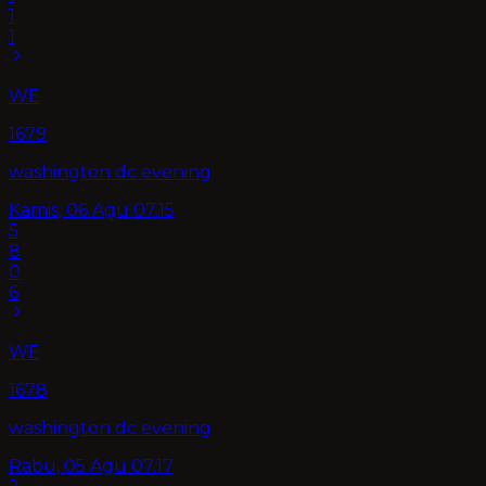
1
1
WE
1679
washington dc evening
Kamis, 06 Agu
07.15
5
8
0
6
WE
1678
washington dc evening
Rabu, 05 Agu
07.17