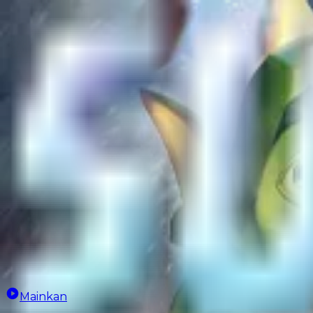
Daftar
Masuk
casino
Cari Permainan
fury of anubis
tombstone rip
lightning roulette
crazy time
limbo+
crash game
for you
slot
live casino
4
arcade
fishing
2603
635
104
21
Provider :
SUPER RICH
Filter :
TERKENAL
Mainkan