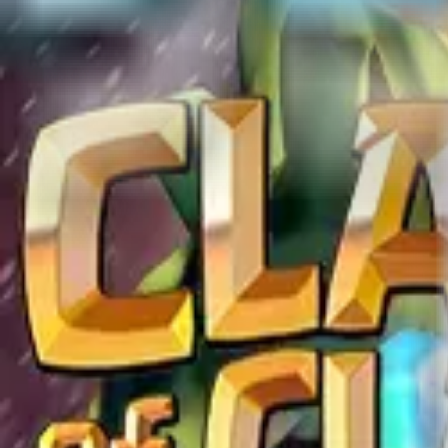
CUANTOTO Lisensi Resmi 
CUANTOTO
hadir sebagai salah satu platform togel
Dalam dunia perjudian online yang semakin berkembang
membuktikan bahwa operasionalnya diawasi oleh lemb
Lisensi internasional yang dimiliki CUANTOTO juga me
mekanisme permainan yang adil, semuanya dirancang 
bagi pemain yang mengutamakan transparansi dan kea
Selain itu, CUANTOTO juga menerapkan teknologi
Ra
hasil permainan benar-benar acak dan tidak dapat di
menciptakan pengalaman bermain yang fair dan profes
Keamanan data pribadi juga menjadi prioritas utama 