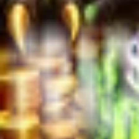
24
/
675
Game
Page
1
of
29
CUANTOTO Lisensi Resmi 
CUANTOTO
hadir sebagai salah satu platform togel
Dalam dunia perjudian online yang semakin berkembang
membuktikan bahwa operasionalnya diawasi oleh lemb
Lisensi internasional yang dimiliki CUANTOTO juga me
mekanisme permainan yang adil, semuanya dirancang 
bagi pemain yang mengutamakan transparansi dan kea
Selain itu, CUANTOTO juga menerapkan teknologi
Ra
hasil permainan benar-benar acak dan tidak dapat di
menciptakan pengalaman bermain yang fair dan profes