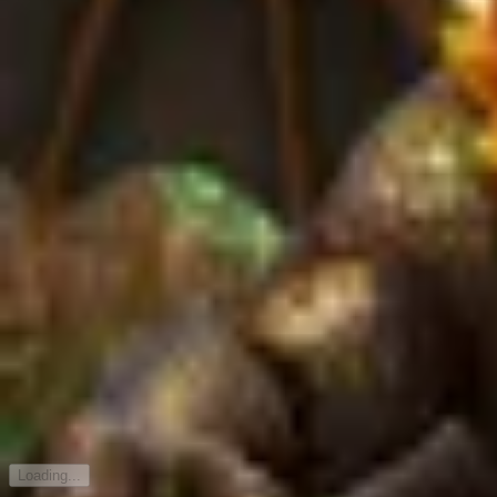
Mahjong Wins Triple Pot
Pragmatic Play
Gates of Olympus Super Scatter
Pragmatic Play
Rujak Bonanza 1000
Pragmatic Play
Mahjong Wins 3 - Black Scatter
Pragmatic Play
Starlight Princess 1000
Pragmatic Play
Mahjong Wins 2
Pragmatic Play
Gates of Olympus
Pragmatic Play
Jade Legends
Pragmatic Play
Sweet Bonanza 1000
Pragmatic Play
Sweet Bonanza 2500
Pragmatic Play
Starlight Princess Super Scatter
Pragmatic Play
Gates of Gatot Kaca 1000
Pragmatic Play
Luxury of Olympus
Pragmatic Play
Fortune of Olympus
Pragmatic Play
Starlight Princess
Pragmatic Play
Sweet Bonanza
Pragmatic Play
Gates of Gatot Kaca Super Scatter
Pragmatic Play
Sugar Rush 1000
Pragmatic Play
Candy Rush
Pragmatic Play
Cosmic Clusters!
Pragmatic Play
Out of the Woods
Pragmatic Play
Sleeping Dragon Ultra Dark
Pragmatic Play
Loading...