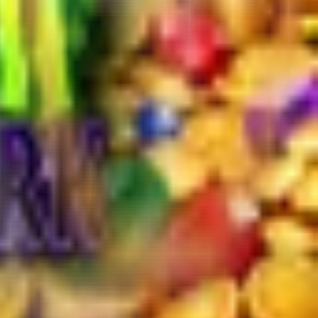
keamanan berlapis
sehingga tidak mudah diakses oleh
e yang aman dan cepat, memberikan rasa nyaman bagi
 CUANTOTO berhasil membangun reputasi sebagai
situs
terbaik untuk menikmati permainan dengan tenang dan